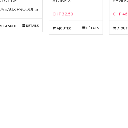
NTÔT DE
STONE X
REVID
UVEAUX PRODUITS
CHF
32.50
CHF
46
DÉTAILS
RE LA SUITE
DÉTAILS
AJOUTER
AJOUT