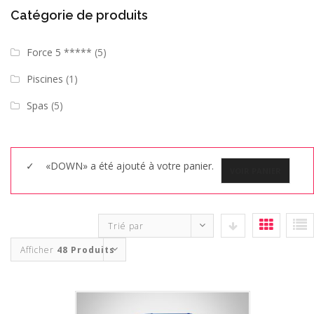
Catégorie de produits
Force 5 *****
(5)
Piscines
(1)
Spas
(5)
«DOWN» a été ajouté à votre panier.
VOIR PANIER
Trié par
Afficher
48 Produits
Evaluation