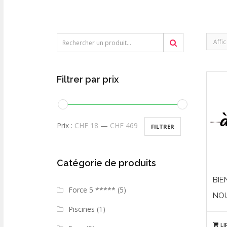
Affi
Filtrer par prix
Prix :
CHF 18
—
CHF 469
FILTRER
Catégorie de produits
BIE
Force 5 *****
(5)
NO
Piscines
(1)
LI