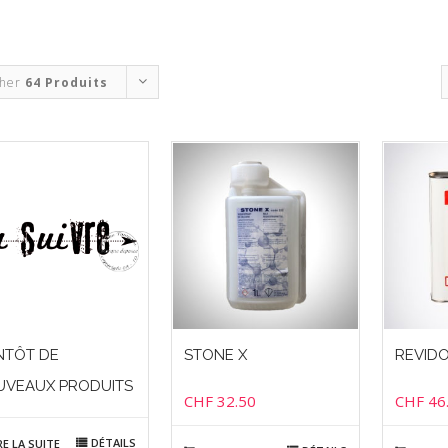
cher
64 Produits
NTÔT DE
STONE X
REVID
UVEAUX PRODUITS
CHF
32.50
CHF
46
DÉTAILS
RE LA SUITE